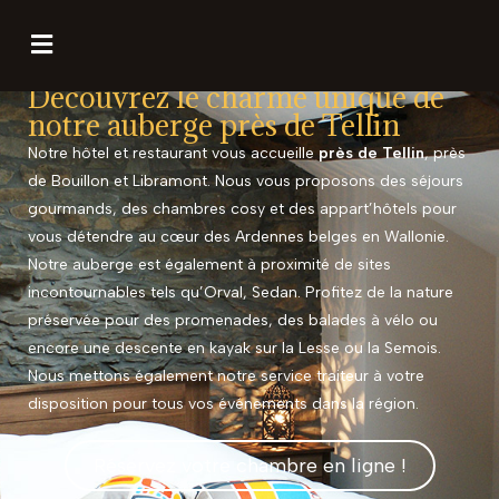
Découvrez le charme unique de
notre auberge près de Tellin
Notre hôtel et restaurant vous accueille
près de
Tellin
, près
de Bouillon et Libramont. Nous vous proposons des séjours
gourmands, des chambres cosy et des appart’hôtels pour
vous détendre au cœur des Ardennes belges en Wallonie.
Notre auberge est également à proximité de sites
incontournables tels qu’Orval, Sedan. Profitez de la nature
préservée pour des promenades, des balades à vélo ou
encore une descente en kayak sur la Lesse ou la Semois.
Nous mettons également notre service traiteur à votre
disposition pour tous vos événements dans la région.
Réservez votre chambre en ligne !