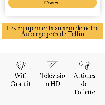
Réserver
Les équipements au sein de notre
Auberge près de Tellin
Wifi
Télévisio
Articles
Gratuit
n HD
de
Toilette