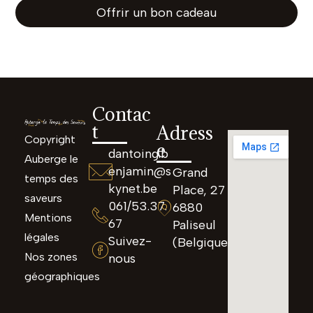
Offrir un bon cadeau
Contac
t
Adress
Copyright
e
dantoing.b
Auberge le
enjamin@s
Grand
temps des
kynet.be
Place, 27
saveurs
061/53.37.
6880
Mentions
67
Paliseul
légales
Suivez-
(Belgique)
Nos zones
nous
géographiques