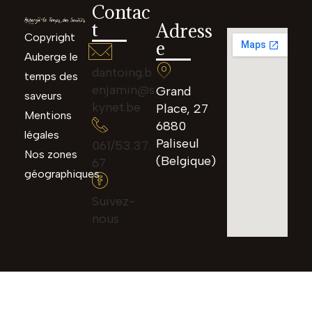
Contac
t
Adress
Copyright
e
Auberge le
dantoing.b
temps des
enjamin@s
Grand
saveurs
kynet.be
Place, 27
Mentions
6880
légales
Paliseul
061/53.37.
Nos zones
(Belgique)
67
géographiques
Suivez-
nous