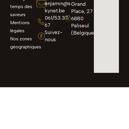
enjamin@s
Grand
temps des
kynet.be
Place, 27
saveurs
061/53.37.
6880
Mentions
67
Paliseul
légales
Suivez-
(Belgique)
Nos zones
nous
géographiques