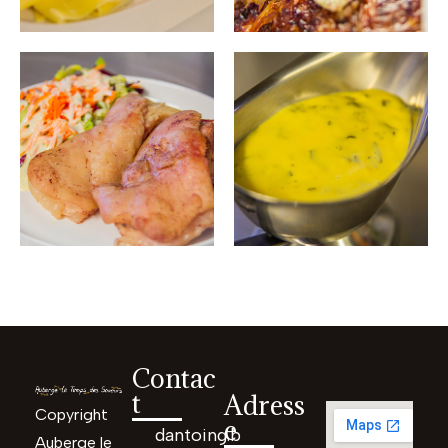
Contac
t
Adress
Copyright
e
dantoing.b
Auberge le