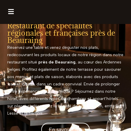
Restaurant de spécialités
régionales et françaises près de
Beauraing
Réservez une table et venez déguster nos plats,
redécouvrant les produits locaux de notre région dans notre
restaurant situé
près de Beauraing
, au cœur des Ardennes
belges. Profitez également de notre terrasse pour savourer
nos menus et plats de saison, élaborés avec des produits
frais et locaux, dans un cadre convivial. Envie de prolonger
votre expérience gastronomique ? Séjournez dans notre
hôtel, avec différents types de chambres et appart’hôtels
sur place, et découvrez la beauté de notre région, entre la
Lesse et la Semois.
En savoir plus