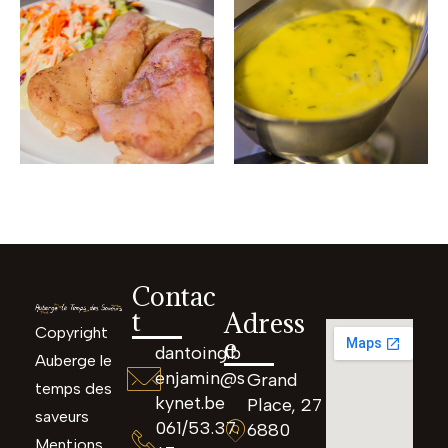
Contac
t
Adress
Copyright
e
dantoing.b
Auberge le
enjamin@s
Grand
temps des
kynet.be
Place, 27
saveurs
061/53.37.
6880
Mentions