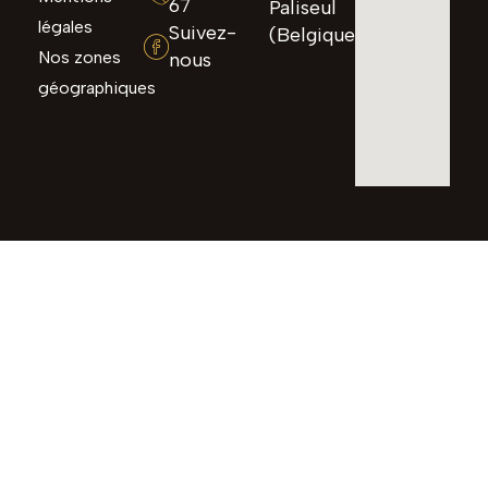
67
Paliseul
légales
Suivez-
(Belgique)
Nos zones
nous
géographiques