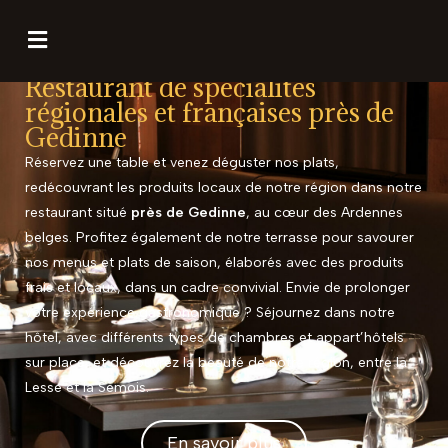
Restaurant de spécialités
régionales et françaises près de
Gedinne
Réservez une table et venez déguster nos plats,
redécouvrant les produits locaux de notre région dans notre
restaurant situé
près de Gedinne
, au cœur des Ardennes
belges. Profitez également de notre terrasse pour savourer
nos menus et plats de saison, élaborés avec des produits
frais et locaux, dans un cadre convivial. Envie de prolonger
votre expérience gastronomique ? Séjournez dans notre
hôtel, avec différents types de chambres et appart’hôtels
sur place, et découvrez la beauté de notre région, entre la
Lesse et la Semois.
En savoir plus